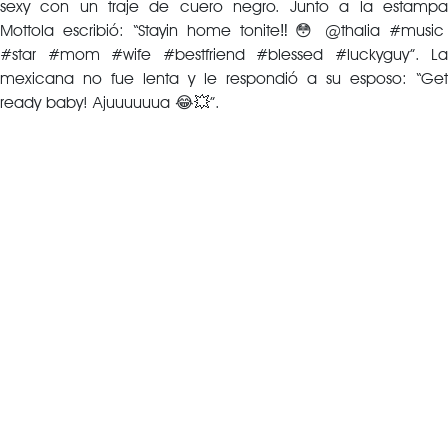
sexy con un traje de cuero negro. Junto a la estampa
Mottola escribió: “Stayin home tonite‼️😳 @thalia #music
#star #mom #wife #bestfriend #blessed #luckyguy”. La
mexicana no fue lenta y le respondió a su esposo: “Get
ready baby! Ajuuuuuua 😂💥”.