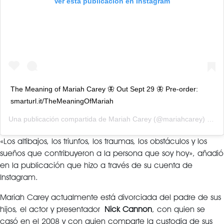
Ver esta publicación en Instagram
The Meaning of Mariah Carey 🦋 Out Sept 29 🦋 Pre-order:
smarturl.it/TheMeaningOfMariah
Una publicación compartida de
Mariah Carey
(@mariahcarey) el
9 
«Los altibajos, los triunfos, los traumas, los obstáculos y los
sueños que contribuyeron a la persona que soy hoy», añadió
en la publicación que hizo a través de su cuenta de
Instagram.
Mariah Carey actualmente está divorciada del padre de sus
hijos, el actor y presentador
Nick Cannon
, con quien se
casó en el 2008 y con quien comparte la custodia de sus