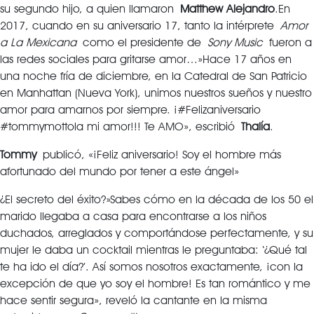
su segundo hijo, a quien llamaron
Matthew Alejandro
.En
2017, cuando en su aniversario 17, tanto la intérprete
Amor
a La Mexicana
como el presidente de
Sony Music
fueron a
las redes sociales para gritarse amor…»Hace 17 años en
una noche fría de diciembre, en la Catedral de San Patricio
en Manhattan (Nueva York), unimos nuestros sueños y nuestro
amor para amarnos por siempre. ¡#Felizaniversario
#tommymottola mi amor!!! Te AMO», escribió
Thalía
.
Tommy
publicó, «¡Feliz aniversario! Soy el hombre más
afortunado del mundo por tener a este ángel»
¿El secreto del éxito?»Sabes cómo en la década de los 50 el
marido llegaba a casa para encontrarse a los niños
duchados, arreglados y comportándose perfectamente, y su
mujer le daba un cocktail mientras le preguntaba: ‘¿Qué tal
te ha ido el día?’. Así somos nosotros exactamente, ¡con la
excepción de que yo soy el hombre! Es tan romántico y me
hace sentir segura», reveló la cantante en la misma