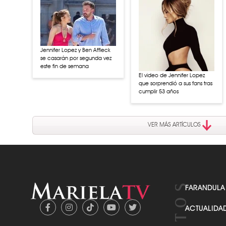
Jennifer Lopez y Ben Affleck
se casarán por segunda vez
este fin de semana
El video de Jennifer Lopez
que sorprendió a sus fans tras
cumplir 53 años
VER MÁS ARTÍCULOS
FARANDULA
ACTUALIDA