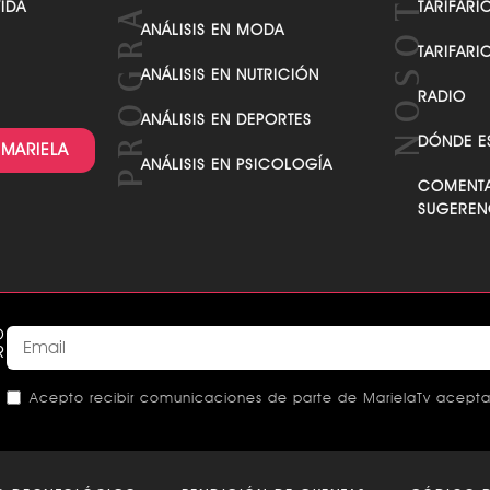
VIDA
TARIFARI
ANÁLISIS EN MODA
TARIFARI
ANÁLISIS EN NUTRICIÓN
RADIO
ANÁLISIS EN DEPORTES
DÓNDE E
 MARIELA
ANÁLISIS EN PSICOLOGÍA
COMENTA
SUGEREN
O
R
Acepto recibir comunicaciones de parte de MarielaTv acepta
This
field