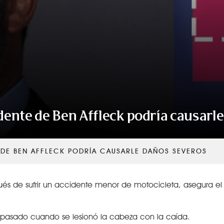
VER TODAS LAS CATEGORÍAS
cidente de Ben Affleck podría causarl
E DE BEN AFFLECK PODRÍA CAUSARLE DAÑOS SEVEROS
ués de sufrir un accidente menor de motocicleta, asegura el s
es pasado cuando se lesionó la cabeza con la caída.