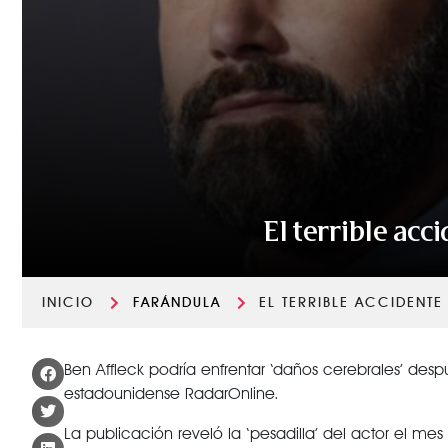
El terrible ac
INICIO
FARÁNDULA
EL TERRIBLE ACCIDENT
Ben Affleck podría enfrentar ‘daños cerebrales’ desp
estadounidense RadarOnline.
La publicación reveló la ‘pesadilla’ del actor el m