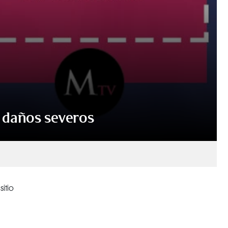
e daños severos
itio