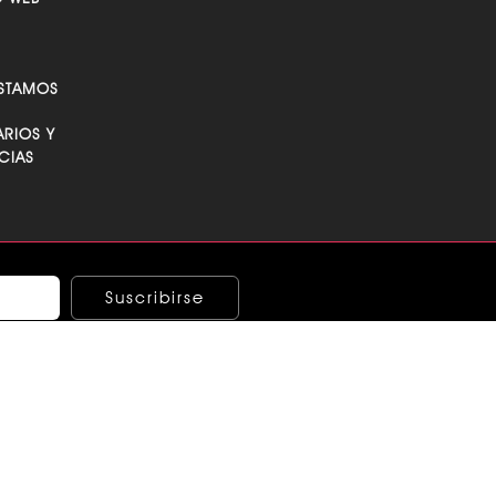
STAMOS
RIOS Y
CIAS
Suscribirse
ndo los términos y condiciones
E ÉTICA
echos de autor ®2026