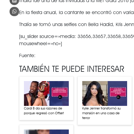
Thalía fue una de las invitadas a la MET Gala 2016 
En la fiesta anual, la cantante se encontró con vari
Thalía se tomó unas selfies con Bella Hadid, Kris Jen
[su_slider source=»media: 33656,33657,33658,33659
mousewheel=»no»]
Fuente:
TAMBIÉN TE PUEDE INTERESAR
Cardi B da sus razones de
Kylie Jenner transformó su
porque regresó con Offset
mansión en una casa de
terror