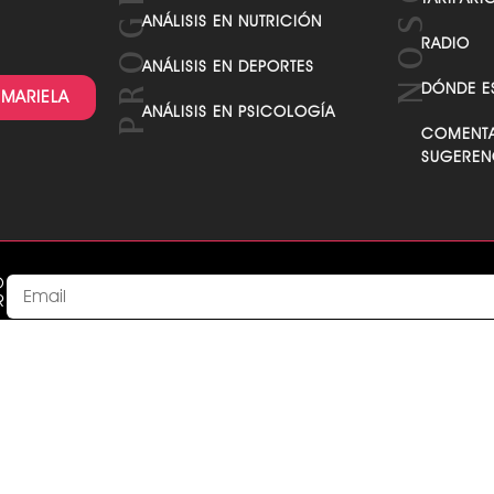
ANÁLISIS EN NUTRICIÓN
RADIO
ANÁLISIS EN DEPORTES
DÓNDE E
 MARIELA
ANÁLISIS EN PSICOLOGÍA
COMENTA
SUGEREN
O
R
Acepto recibir comunicaciones de parte de MarielaTv acepta
This
field
O DEONTOLÓGICO
RENDICIÓN DE CUENTAS
CÓDIGO D
should
a marca registrada de Profuego Producciones de Fuego S.A. Der
be left