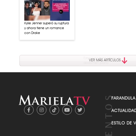
Kylie Jenner superó su ruptura
y ahora tiene un romance
con Drake
Ejercicios para lograr un
abdomen plano
VER MÁS ARTÍCULOS
FARANDULA
ACTUALIDA
ESTILO DE 