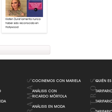
Kirsten Dunst lamenta nunca
haber sido reconocida en
Hollywood
COCINEMOS CON MARIELA
QUIÉN ES
D
ANÁLISIS CON
TARIFARI
RICARDO MÓRTOLA
VIDA
TARIFARI
ANÁLISIS EN MODA
TARIFARI