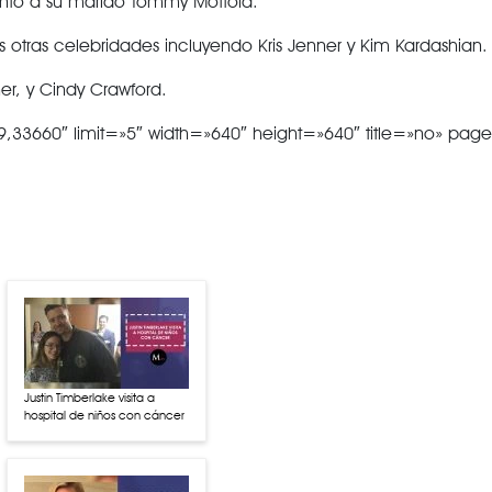
junto a su marido Tommy Mottola.
as otras celebridades incluyendo Kris Jenner y Kim Kardashian.
ner, y Cindy Crawford.
,33660″ limit=»5″ width=»640″ height=»640″ title=»no» pag
Justin Timberlake visita a
hospital de niños con cáncer