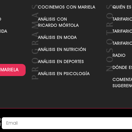
VER TODAS LAS CATEGORÍAS
COCINEMOS CON MARIELA
QUIÉN ES
D
ANÁLISIS CON
TARIFARI
RICARDO MÓRTOLA
VIDA
TARIFARI
ANÁLISIS EN MODA
TARIFARI
ANÁLISIS EN NUTRICIÓN
RADIO
ANÁLISIS EN DEPORTES
DÓNDE E
 MARIELA
ANÁLISIS EN PSICOLOGÍA
COMENTA
SUGEREN
O
R