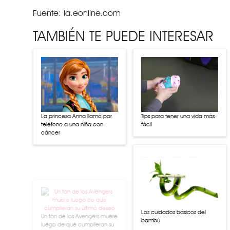
Fuente: la.eonline.com
TAMBIÉN TE PUEDE INTERESAR
La princesa Anna llamó por
Tips para tener una vida más
teléfono a una niña con
fácil
cáncer
Un fan de los Avengers muere
luego de que cumplieran su
último deseo
Los cuidados básicos del
bambú