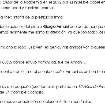
io
Oscar
de la Academia en el 2012 por su increíble papel e
corta edad y fructífera carrera…
 la línea infantil de la prestigiosa firma.
declaraciones del propio
Giorgio Armani
acerca de por qué el
 demás realmente me llamó la atención, ya que son todos los
ucho la ropa. Es joven, es genial, mis amigos van a querer
l
Oscar
donde estuvo nominada, fue de Armani…
ncontré con él, me di cuenta el señor Armani es un hombre
mos a la pequeña (que también participó en
12 Años de Escl
de un adorable cachorro.
Una nueva adaptación del clásico Anita la huerfanita.