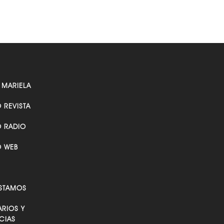
 MARIELA
O REVISTA
O RADIO
O WEB
STAMOS
RIOS Y
CIAS