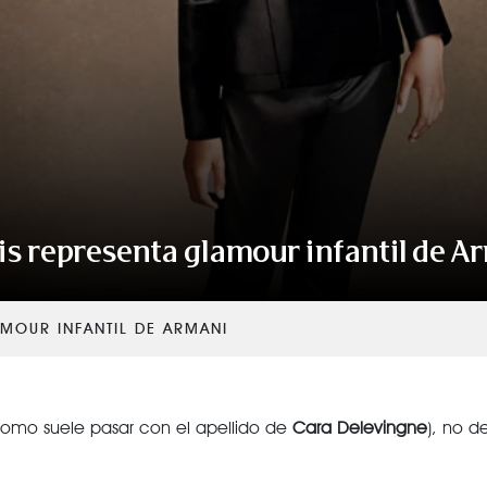
is representa glamour infantil de A
AMOUR INFANTIL DE ARMANI
omo suele pasar con el apellido de
Cara Delevingne
), no 