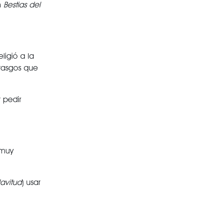
n
Bestias del
igió a la
 rasgos que
 pedir
 muy
avitud
) usar