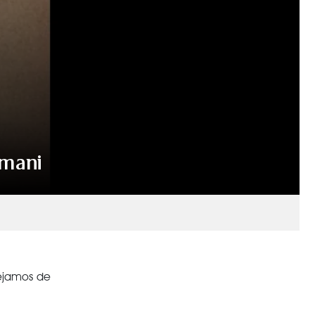
rmani
dejamos de