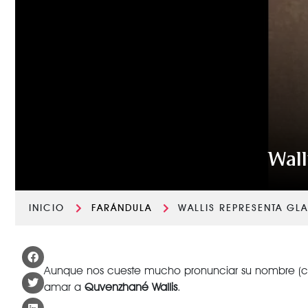
Wall
INICIO
FARÁNDULA
WALLIS REPRESENTA GL
Aunque nos cueste mucho pronunciar su nombre (c
amar a
Quvenzhané Wallis
.