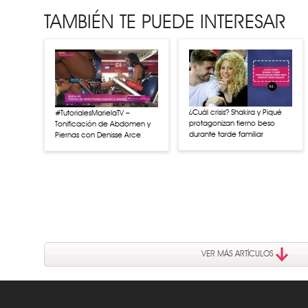
TAMBIÉN TE PUEDE INTERESAR
¿Cuál crisis? Shakira y Piqué
#TutorialesMarielaTV –
protagonizan tierno beso
Tonificación de Abdomen y
durante tarde familiar
Piernas con Denisse Arce
VER MÁS ARTÍCULOS