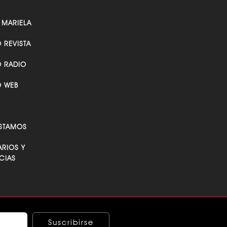
 MARIELA
O REVISTA
O RADIO
O WEB
STAMOS
RIOS Y
CIAS