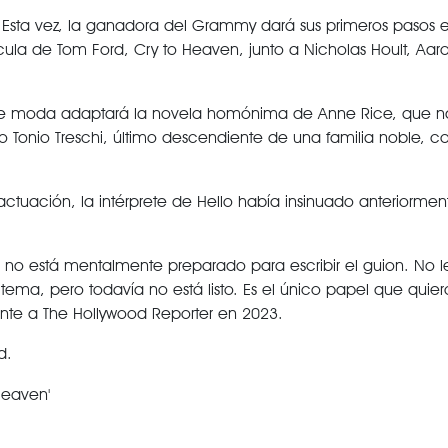
o. Esta vez, la ganadora del Grammy dará sus primeros pasos e
ula de Tom Ford, Cry to Heaven, junto a Nicholas Hoult, Aaro
 de moda adaptará la novela homónima de Anne Rice, que na
 Tonio Treschi, último descendiente de una familia noble, co
actuación, la intérprete de Hello había insinuado anteriormen
r no está mentalmente preparado para escribir el guion. No l
ema, pero todavía no está listo. Es el único papel que quier
ante a The Hollywood Reporter en 2023.
d.