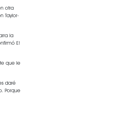
n otra
n Taylor-
rra la
nfirmó E!
te que le
es daré
o. Porque