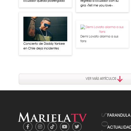
Ecuador queda postergado
regresa a Ecuador con su
gira «Tell me you love»
Demi Lovato alarma a sus
fans
Concierto de Daddy Yankee
en Chile deja incidentes
VER MÁS ARTÍCULOS
FARANDULA
ACTUALIDA