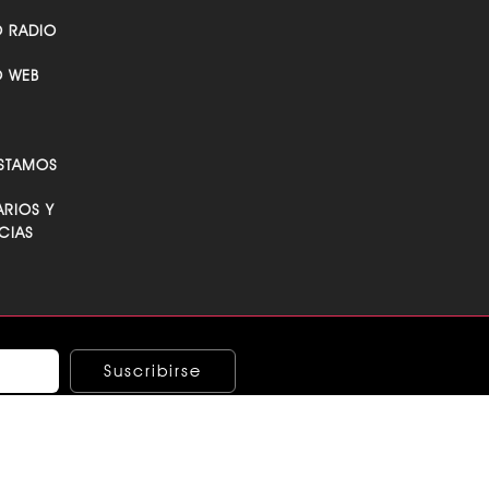
O RADIO
O WEB
STAMOS
RIOS Y
CIAS
Suscribirse
ndo los términos y condiciones