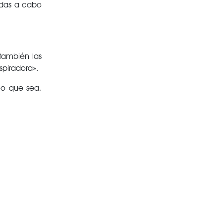
vadas a cabo
también las
spiradora».
lo que sea,