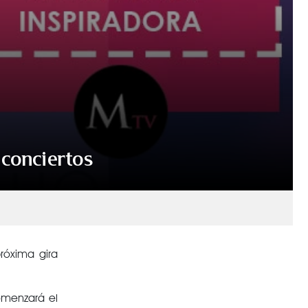
 conciertos
róxima gira
omenzará el