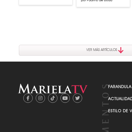
por Padrino de boda
Rose McGowan se pronuncia
tras detención de Harvey
Weinstein
VER MÁS ARTÍCULOS
FARANDULA
ACTUALIDA
ESTILO DE 