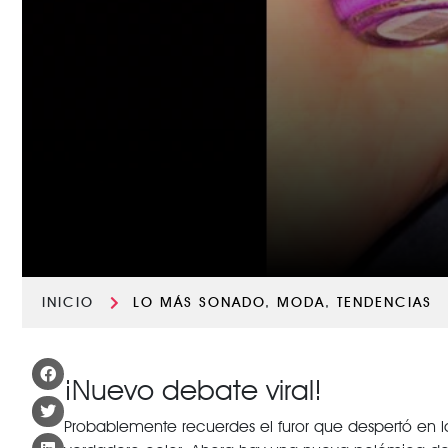
INICIO
LO MÁS SONADO
,
MODA
,
TENDENCIAS
¡Nuevo debate viral!
Probablemente recuerdes el furor que despertó en la