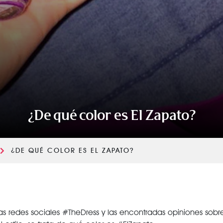
VER TODAS LAS CATEGORÍAS
¿De qué color es El Zapato?
¿DE QUÉ COLOR ES EL ZAPATO?
s redes sociales #TheDress y las encontradas opiniones sobr