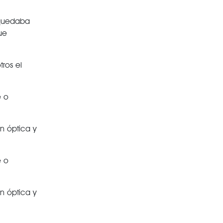
 quedaba
ue
ros el
e o
ón óptica y
e o
ón óptica y