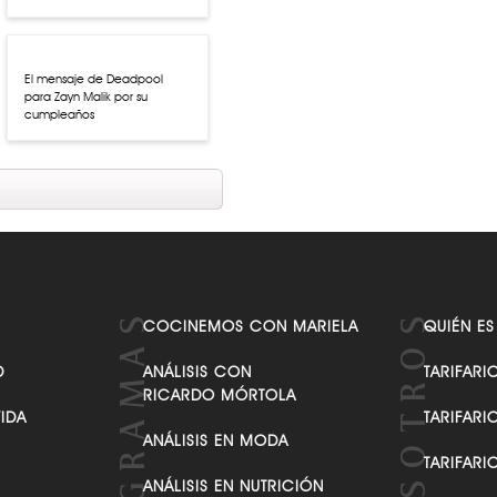
El mensaje de Deadpool
para Zayn Malik por su
cumpleaños
COCINEMOS CON MARIELA
QUIÉN ES
D
ANÁLISIS CON
TARIFARI
RICARDO MÓRTOLA
VIDA
TARIFARI
ANÁLISIS EN MODA