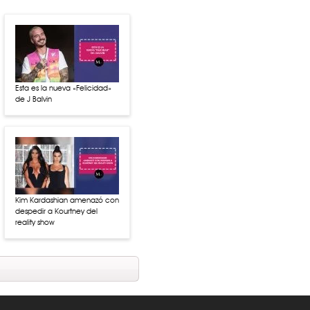
Esta es la nueva «Felicidad»
de J Balvin
Kim Kardashian amenazó con
despedir a Kourtney del
reality show