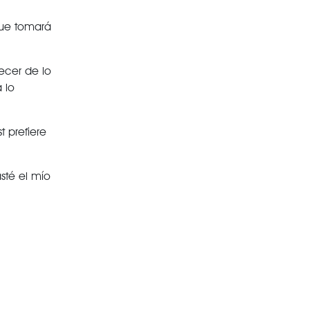
que tomará
ecer de lo
 lo
 prefiere
sté el mío