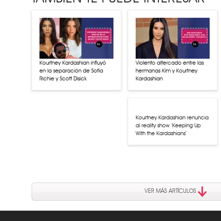
Kourtney Kardashian influyó
Violento altercado entre las
en la separación de Sofia
hermanas Kim y Kourtney
Richie y Scott Disick
Kardashian
Kourtney Kardashian renuncia
al reality show ‘Keeping Up
With the Kardashians’
VER MÁS ARTÍCULOS