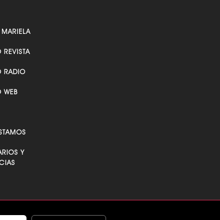
 MARIELA
O REVISTA
O RADIO
O WEB
STAMOS
RIOS Y
CIAS