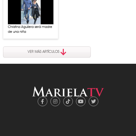
Christina Aguilera será madre
de una niña
VER MÁS ARTÍCULOS