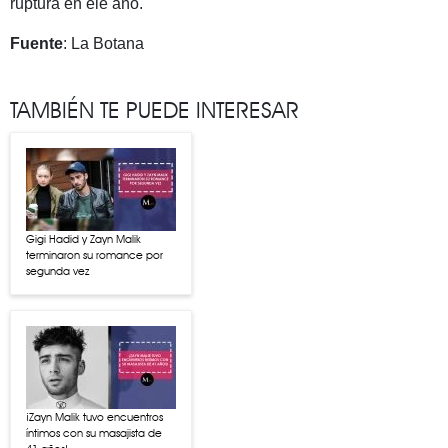
ruptura en ele año.
Fuente
: La Botana
TAMBIÉN TE PUEDE INTERESAR
Gigi Hadid y Zayn Malik
terminaron su romance por
segunda vez
¡Zayn Malik tuvo encuentros
íntimos con su masajista de