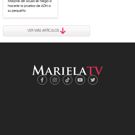
Marjorie de Sousa se niega a
hacerle la prueba de ADN a
su pequeño
VER MÁS ARTÍCULOS