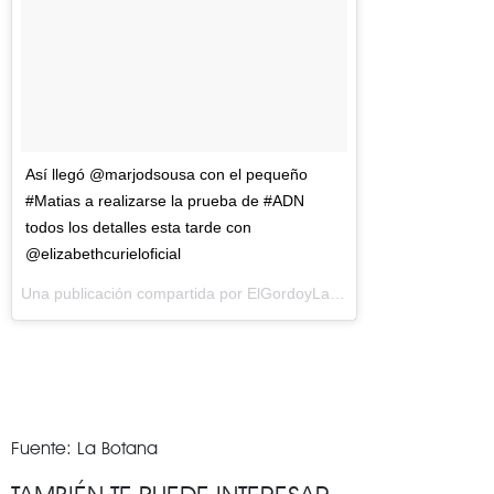
Así llegó @marjodsousa con el pequeño
#Matias a realizarse la prueba de #ADN
todos los detalles esta tarde con
@elizabethcurieloficial
Una publicación compartida por
ElGordoyLaFlaca
(@elgordoylaflac
Fuente: La Botana