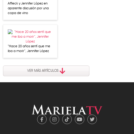
Affleck y Jennifer López en
aparente discusión por una
copa de vino
“Hace 20 años sentí que me
iba a morir”, Jennifer López
VER MÁS ARTÍCULOS