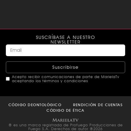
SUSCRÍBASE A NUESTRO
NEWSLETTER
Suscribirse
Acepto recibir comunicaciones de parte de MarielaTv
aceptando los términos y condiciones
This
field
CÓDIGO DEONTOLÓGICO
RENDICIÓN DE CUENTAS
should
CÓDIGO DE ÉTICA
be left
blank
® es una marca registrada de Profuego Producciones de
Fuego S.A. Derechos de autor ®2026