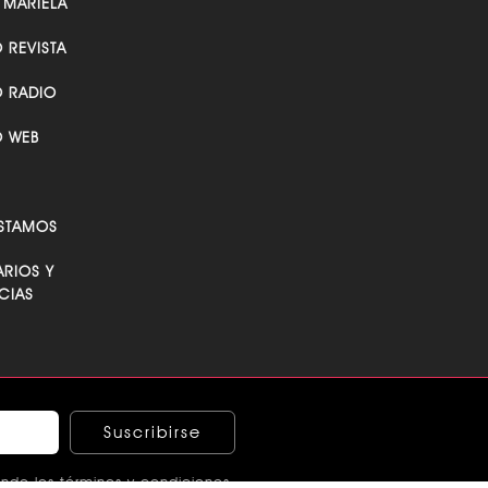
 MARIELA
O REVISTA
O RADIO
O WEB
STAMOS
RIOS Y
CIAS
Suscribirse
ndo los términos y condiciones