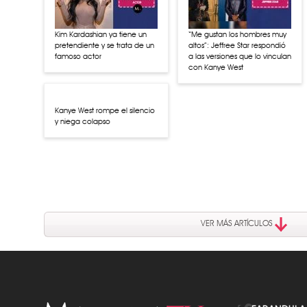
Kim Kardashian ya tiene un
“Me gustan los hombres muy
pretendiente y se trata de un
altos”: Jeffree Star respondió
famoso actor
a las versiones que lo vinculan
con Kanye West
Kanye West rompe el silencio
y niega colapso
VER MÁS ARTÍCULOS