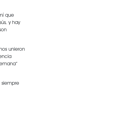
mí que
ús, y hay
son
nos unieron
encia
 semana”
s siempre