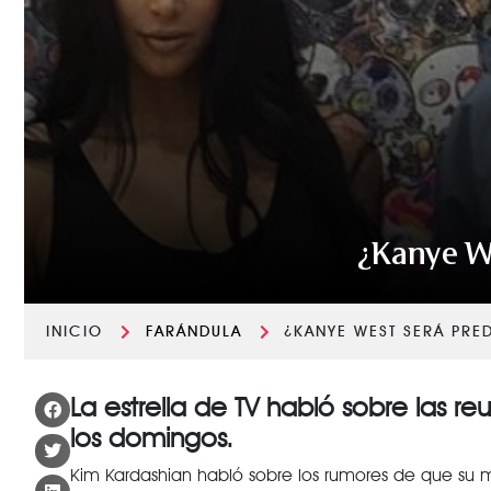
¿Kanye We
INICIO
FARÁNDULA
¿KANYE WEST SERÁ PRE
La estrella de TV habló sobre las r
los domingos.
Kim Kardashian habló sobre los rumores de que su mar