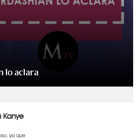
 lo aclara
a Kanye
ioso, ya que