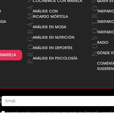
COCINEMOS CON MARIELA
QUIÉN ES
D
ANÁLISIS CON
TARIFARI
RICARDO MÓRTOLA
VIDA
TARIFARI
ANÁLISIS EN MODA
TARIFARI
ANÁLISIS EN NUTRICIÓN
RADIO
ANÁLISIS EN DEPORTES
DÓNDE E
 MARIELA
ANÁLISIS EN PSICOLOGÍA
COMENTA
SUGEREN
O
R
Acepto recibir comunicaciones de parte de MarielaTv acepta