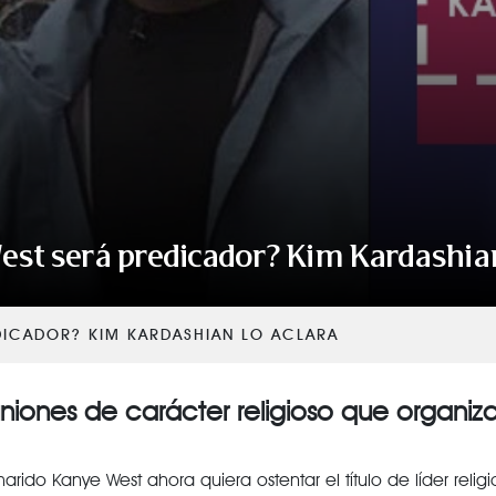
st será predicador? Kim Kardashian
DICADOR? KIM KARDASHIAN LO ACLARA
euniones de carácter religioso que organiz
ido Kanye West ahora quiera ostentar el título de líder relig