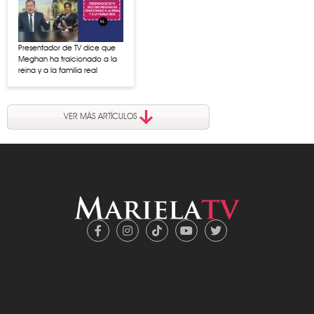
Presentador de TV dice que
Meghan ha traicionado a la
reina y a la familia real
VER MÁS ARTÍCULOS