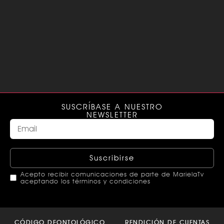
SUSCRÍBASE A NUESTRO
NEWSLETTER
Suscribirse
Acepto recibir comunicaciones de parte de MarielaTv
aceptando los términos y condiciones
This
field
CÓDIGO DEONTOLÓGICO
RENDICIÓN DE CUENTAS