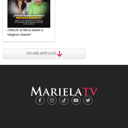
¿Felicitó la Reina Isabel a
Meghan Markle?
VER MÁS ARTÍCULOS