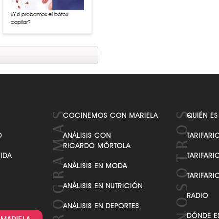
¿Y si probamos el bótox
capilar?
COCINEMOS CON MARIELA
QUIÉN ES
D
ANÁLISIS CON
TARIFARI
RICARDO MÓRTOLA
VIDA
TARIFARI
ANÁLISIS EN MODA
TARIFARI
ANÁLISIS EN NUTRICIÓN
RADIO
ANÁLISIS EN DEPORTES