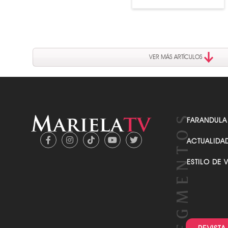
El principe del Rap estaría de
regreso en un reciente
Ecuador trae ayuda para el
episodio de una serie
día del discapacitado
VER MÁS ARTÍCULOS
FARANDULA
ACTUALIDA
ESTILO DE 