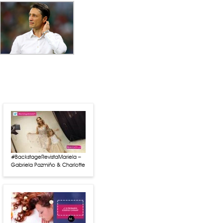
#BackstageRevistaMariela –
Gabriela Pazmiño & Charlotte