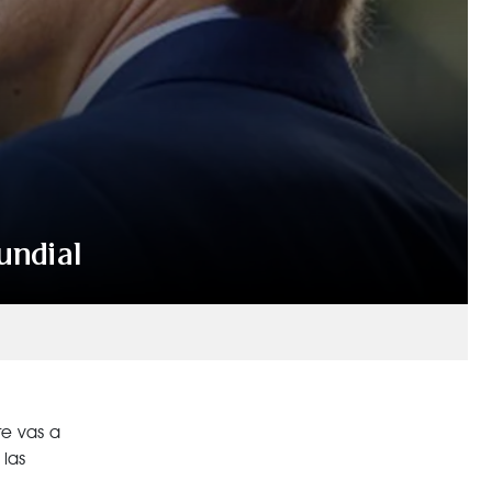
undial
te vas a
 las