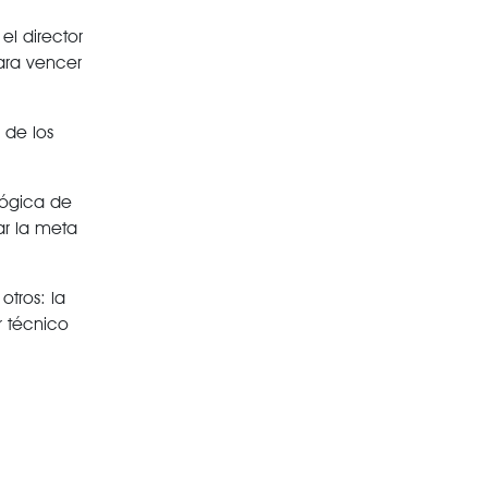
el director
para vencer
 de los
lógica de
ar la meta
tros: la
r técnico