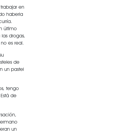
trabajar en
do haberla
urría.
n último
las drogas,
no es real.
su
teles de
n un pastel
os, tengo
Está de
rsación,
 hermano
ieran un