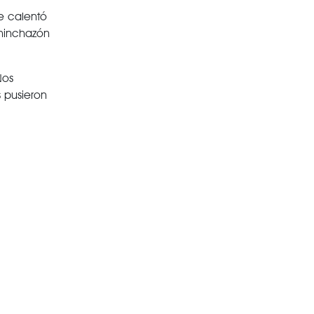
e calentó
 hinchazón
Nos
 pusieron