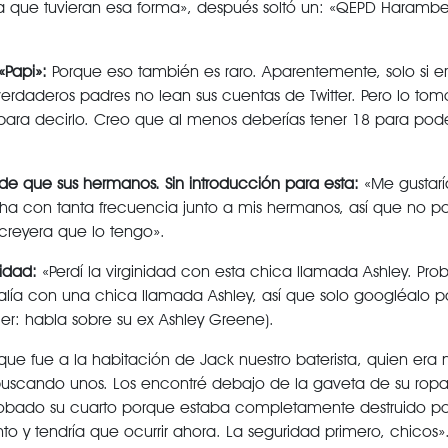
 que tuvieran esa forma», después soltó un: «QEPD Harambe
«Papi»:
Porque eso también es raro. Aparentemente, solo si e
erdaderos padres no lean sus cuentas de Twitter. Pero lo t
ara decirlo. Creo que al menos deberías tener 18 para pode
de que sus hermanos. Sin introducción para esta:
«Me gustarí
ha con tanta frecuencia junto a mis hermanos, así que no po
 creyera que lo tengo».
idad:
«Perdí la virginidad con esta chica llamada Ashley. Pr
Salía con una chica llamada Ashley, así que solo googléalo p
ler: habla sobre su ex Ashley Greene).
que fue a la habitación de Jack nuestro baterista, quien era 
scando unos. Los encontré debajo de la gaveta de su ropa i
obado su cuarto porque estaba completamente destruido po
 y tendría que ocurrir ahora. La seguridad primero, chicos»