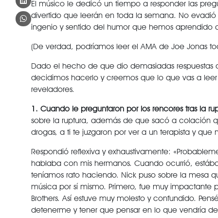
El músico le dedicó un tiempo a responder las pregu
divertido que leerán en toda la semana. No evadi
ingenio y sentido del humor que hemos aprendido 
(De verdad, podríamos leer el AMA de Joe Jonas todo
Dado el hecho de que dio demasiadas respuestas de o
decidimos hacerlo y creemos que lo que vas a leer e
reveladores.
1. Cuando le preguntaron por los rencores tras la rup
sobre la ruptura, además de que sacó a colación q
drogas, a ti te juzgaron por ver a un terapista y q
Respondió reflexiva y exhaustivamente: «Probablemen
hablaba con mis hermanos. Cuando ocurrió, estába
teníamos rato haciendo. Nick puso sobre la mesa q
música por sí mismo. Primero, fue muy impactante 
Brothers. Así estuve muy molesto y confundido. Pens
detenerme y tener que pensar en lo que vendría de