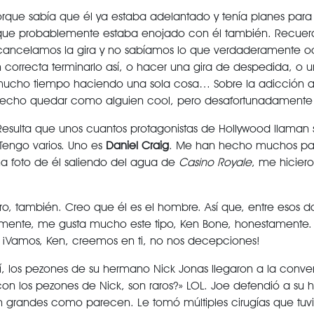
orque sabía que él ya estaba adelantado y tenía planes para 
 que probablemente estaba enojado con él también. Recuer
cancelamos la gira y no sabíamos lo que verdaderamente oc
correcta terminarlo así, o hacer una gira de despedida, o u
e mucho tiempo haciendo una sola cosa… Sobre la adicción a 
hecho quedar como alguien cool, pero desafortunadamente 
esulta que unos cuantos protagonistas de Hollywood llaman 
 «Tengo varios. Uno es
Daniel Craig
. Me han hecho muchos pas
a foto de él saliendo del agua de
Casino Royale
, me hiciero
ro, también. Creo que él es el hombre. Así que, entre esos d
ente, me gusta mucho este tipo, Ken Bone, honestamente. 
. ¡Vamos, Ken, creemos en ti, no nos decepciones!
í, los pezones de su hermano Nick Jonas llegaron a la conve
n los pezones de Nick, son raros?» LOL. Joe defendió a su
 grandes como parecen. Le tomó múltiples cirugías que tuv