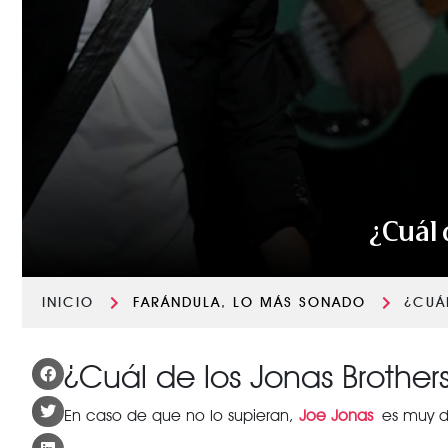
¿Cuál 
INICIO
FARÁNDULA
,
LO MÁS SONADO
¿CUÁ
¿Cuál de los Jonas Brother
En caso de que no lo supieran,
Joe Jonas
es muy di