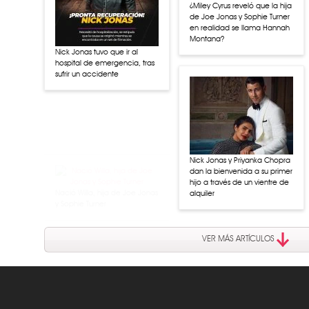
¿Miley Cyrus reveló que la hija
de Joe Jonas y Sophie Turner
en realidad se llama Hannah
Montana?
Nick Jonas tuvo que ir al
hospital de emergencia, tras
sufrir un accidente
Nació Willa, hija de Joe Jonas
y Sophie Turner
Nick Jonas y Priyanka Chopra
dan la bienvenida a su primer
hijo a través de un vientre de
alquiler
VER MÁS ARTÍCULOS