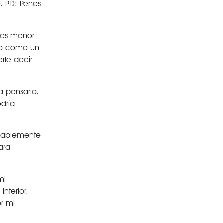
. PD: Penes
res menor
omo como un
rle decir
a pensarlo.
dría
obablemente
ara
mi
nterior.
r mi
.