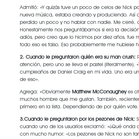
Admitió: «Y quizás tuve un poco de celos de Nick p
nueva música, estaba creando y produciendo. Así
perdido un poco y no hablar con nadie. Me cerré, 
Honestamente nos preguntábamos si era la decisión 
adiós, pero creo que lo hicimos por diez años, fu
todo eso es falso. Eso probablemente me hubiese 
2. Cuando le preguntaron quién era su man crush:
R
atención, pero uno se lleva el pastel (literalmente).
cumpleaños de Daniel Craig en mi vida. Uno era un
de eso».
Agrega: «Obviamente
Matthew McConaughey
es ot
muchos hombre que me gustan. También, recientem
primero en la lista. Dependiendo de por quién vote
3.Cuando le preguntaron por los pezones de Nick:
S
cuando uno de los usuarios exclamó: «¿Qué onda co
con mucho humor: «Los pezones de Nick no son tan