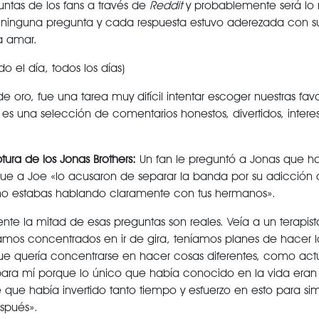
ntas de los fans a través de
Reddit
y probablemente será lo
ó ninguna pregunta y cada respuesta estuvo aderezada con 
a amar.
 el día, todos los días)
ro, fue una tarea muy difícil intentar escoger nuestras favor
s una selección de comentarios honestos, divertidos, interes
tura de los Jonas Brothers:
Un fan le preguntó a Jonas que h
ue a Joe «lo acusaron de separar la banda por su adicción a
ue no estabas hablando claramente con tus hermanos».
te la mitad de esas preguntas son reales. Veía a un terapis
mos concentrados en ir de gira, teníamos planes de hacer l
ue quería concentrarse en hacer cosas diferentes, como act
para mí porque lo único que había conocido en la vida eran 
é que había invertido tanto tiempo y esfuerzo en esto para s
spués».