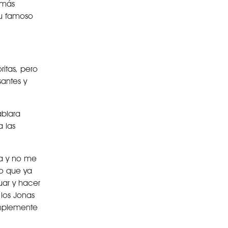
 más
su famoso
itas, pero
antes y
ablara
 las
ta y no me
o que ya
uar y hacer
los Jonas
implemente