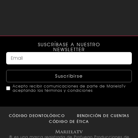
SUSCRÍBASE A NUESTRO
NEWSLETTER
Suscribirse
Acepto recibir comunicaciones de parte de MarielaTv
aceptando los términos y condiciones
This
field
CÓDIGO DEONTOLÓGICO
RENDICIÓN DE CUENTAS
should
CÓDIGO DE ÉTICA
be left
blank
® es una marca registrada de Profuego Producciones de