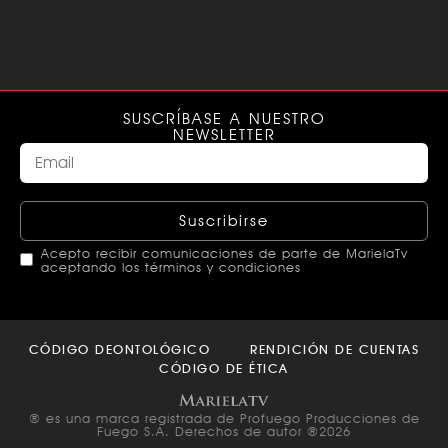
SUSCRÍBASE A NUESTRO
NEWSLETTER
Suscribirse
Acepto recibir comunicaciones de parte de MarielaTv
aceptando los términos y condiciones
This
field
CÓDIGO DEONTOLÓGICO
RENDICIÓN DE CUENTAS
should
CÓDIGO DE ÉTICA
be left
blank
® es una marca registrada de Profuego Producciones de
Fuego S.A. Derechos de autor ®2026