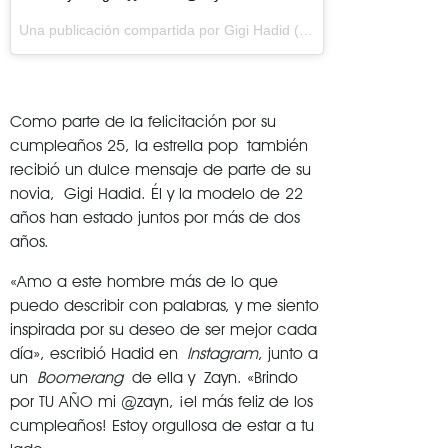
Una publicación compartida por
Gigi Hadid
(@gigihadid) el
Ene 12,
Como parte de la felicitación por su
cumpleaños 25, la estrella pop también
recibió un dulce mensaje de parte de su
novia, Gigi Hadid. Él y la modelo de 22
años han estado juntos por más de dos
años.
«Amo a este hombre más de lo que
puedo describir con palabras, y me siento
inspirada por su deseo de ser mejor cada
día», escribió Hadid en
Instagram
, junto a
un
Boomerang
de ella y Zayn. «Brindo
por TU AÑO mi @zayn, ¡el más feliz de los
cumpleaños! Estoy orgullosa de estar a tu