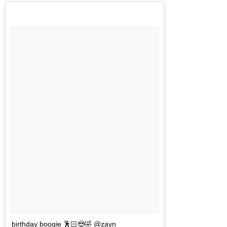
birthday boogie 🕺🏻😍🤣 @zayn