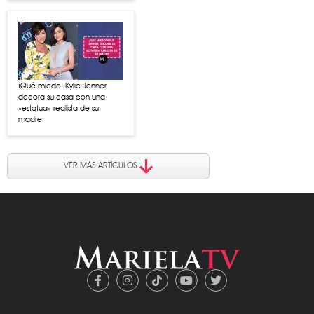
¡Qué miedo! Kylie Jenner
decora su casa con una
«estatua» realista de su
madre
VER MÁS ARTÍCULOS