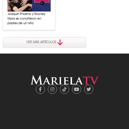
Joaquin Phoenix y Rooney
Mara se convirtieron en
padres de un niño
VER MÁS ARTÍCULOS