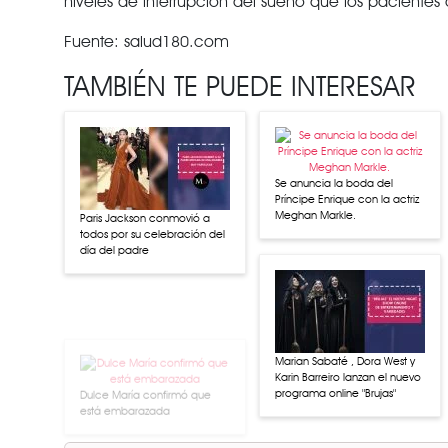
niveles de interrupción del sueño que los pacientes c
Fuente: salud180.com
TAMBIÉN TE PUEDE INTERESAR
Se anuncia la boda del
Príncipe Enrique con la actriz
Meghan Markle.
Paris Jackson conmovió a
todos por su celebración del
día del padre
Dulce María confirmó que
está embarazada
Marian Sabaté , Dora West y
Karin Barreiro lanzan el nuevo
programa online "Brujas"