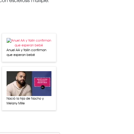
on esclerosis múltiple.
Anuel AA y Yailin confirman
que esperan bebé
Nació la hija de Nacho y
Melany Mille