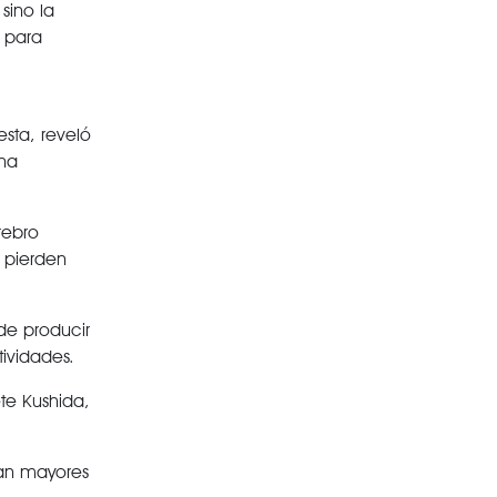
sino la
s para
esta
, reveló
na
rebro
 pierden
de producir
ividades.
te Kushida,
tan mayores