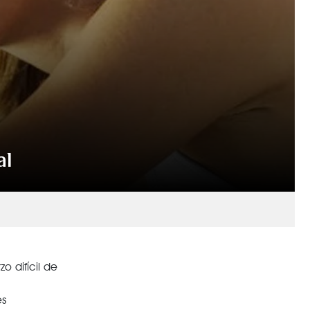
al
o difícil de
es