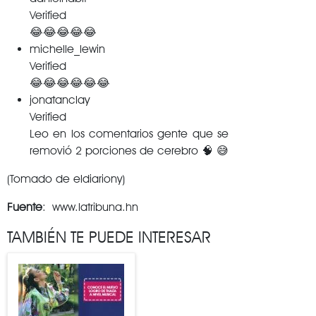
Verified
😂😂😂😂😂
michelle_lewin
Verified
😂😂😂😂😂😂
jonatanclay
Verified
Leo en los comentarios gente que se
removió 2 porciones de cerebro 🧠 😅
(Tomado de eldiariony)
Fuente
: www.latribuna.hn
TAMBIÉN TE PUEDE INTERESAR