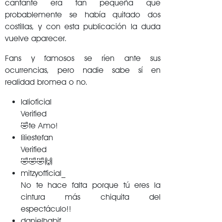
cantante era tan pequeña que
probablemente se había quitado dos
costillas, y con esta publicación la duda
vuelve aparecer.
Fans y famosos se ríen ante sus
ocurrencias, pero nadie sabe sí en
realidad bromea o no.
lalioficial
Verified
🤣te Amo!
liliestefan
Verified
🤣🤣🤣🙌
mitzyofficial_
No te hace falta porque tú eres la
cintura más chiquita del
espectáculo!!
danielhabif