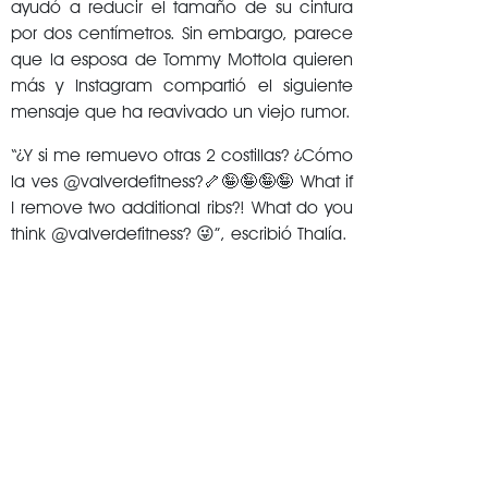
ayudó a reducir el tamaño de su cintura
por dos centímetros. Sin embargo, parece
que la esposa de Tommy Mottola quieren
más y Instagram compartió el siguiente
mensaje que ha reavivado un viejo rumor.
“¿Y si me remuevo otras 2 costillas? ¿Cómo
la ves @valverdefitness?🦴🤪🤪🤪🤪 What if
I remove two additional ribs?! What do you
think @valverdefitness? 😜”, escribió Thalía.