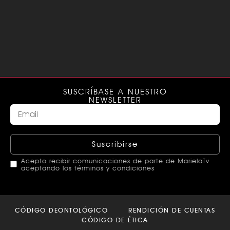
SUSCRÍBASE A NUESTRO
NEWSLETTER
Suscribirse
Acepto recibir comunicaciones de parte de MarielaTv
aceptando los términos y condiciones
This
field
CÓDIGO DEONTOLÓGICO
RENDICIÓN DE CUENTAS
should
CÓDIGO DE ÉTICA
be left