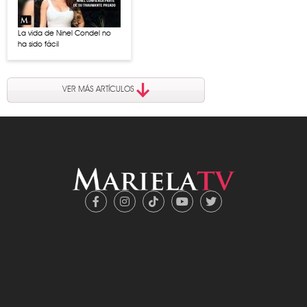
La vida de Ninel Condel no
ha sido fácil
VER MÁS ARTÍCULOS