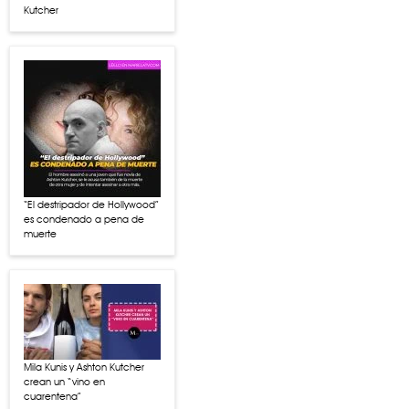
Kutcher
“El destripador de Hollywood”
es condenado a pena de
muerte
Mila Kunis y Ashton Kutcher
crean un “vino en
cuarentena”