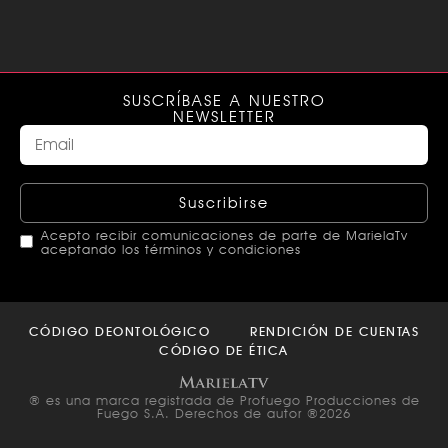
SUSCRÍBASE A NUESTRO
NEWSLETTER
Suscribirse
Acepto recibir comunicaciones de parte de MarielaTv
aceptando los términos y condiciones
This
field
CÓDIGO DEONTOLÓGICO
RENDICIÓN DE CUENTAS
should
CÓDIGO DE ÉTICA
be left
blank
® es una marca registrada de Profuego Producciones de
Fuego S.A. Derechos de autor ®2026