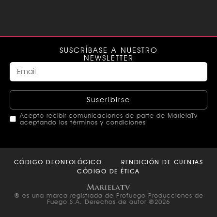
SUSCRÍBASE A NUESTRO
NEWSLETTER
Suscribirse
Acepto recibir comunicaciones de parte de MarielaTv
aceptando los términos y condiciones
This
field
CÓDIGO DEONTOLÓGICO
RENDICIÓN DE CUENTAS
should
CÓDIGO DE ÉTICA
be left
blank
® es una marca registrada de Profuego Producciones de
Fuego S.A. Derechos de autor ®2026