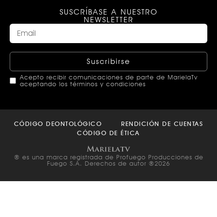
SUSCRÍBASE A NUESTRO
NEWSLETTER
Suscribirse
Acepto recibir comunicaciones de parte de MarielaTv
aceptando los términos y condiciones
This
field
CÓDIGO DEONTOLÓGICO
RENDICIÓN DE CUENTAS
should
CÓDIGO DE ÉTICA
be left
blank
® es una marca registrada de Profuego Producciones de
Fuego S.A. Derechos de autor ®2026